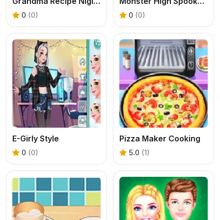
Grandma Recipe Nigiri Sushi
Monster High Spooky Fashion
0
(0)
0
(0)
E-Girly Style
Pizza Maker Cooking
0
(0)
5.0
(1)