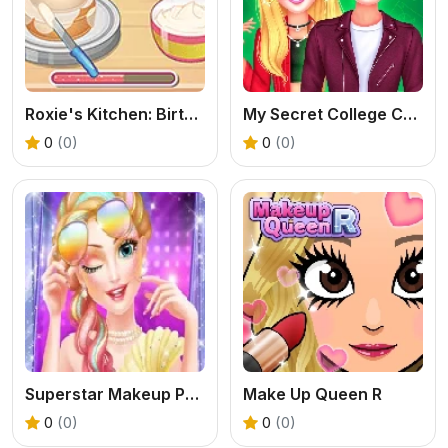
Roxie's Kitchen: Birthday Cake
My Secret College Crush
0
(0)
0
(0)
Superstar Makeup Party
Make Up Queen R
0
(0)
0
(0)