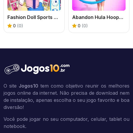
Fashion Doll Sports Day
Abandon Hula Hoops Rush
0
(0)
0
(0)
O site
Jogos10
tem como objetivo reunir os melhores
jogos online da internet. Não precisa de download nem
de instalação, apenas escolha o seu jogo favorito e boa
diversão!
Você pode jogar no seu computador, celular, tablet ou
notebook.