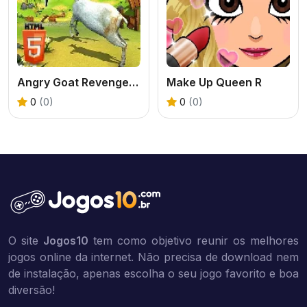
Angry Goat Revenge HTML5
Make Up Queen R
0
(0)
0
(0)
O site
Jogos10
tem como objetivo reunir os melhores
jogos online da internet. Não precisa de download nem
de instalação, apenas escolha o seu jogo favorito e boa
diversão!