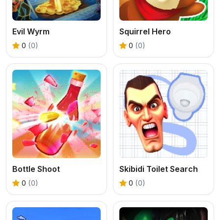
Evil Wyrm
Squirrel Hero
0
(0)
0
(0)
Bottle Shoot
Skibidi Toilet Search
0
(0)
0
(0)