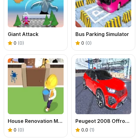
Giant Attack
Bus Parking Simulator
0
(0)
0
(0)
House Renovation Master
Peugeot 2008 Offroad Driving
0
(0)
0.0
(1)