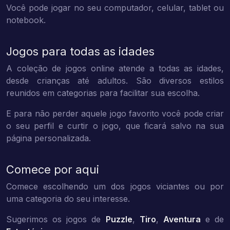
Você pode jogar no seu computador, celular, tablet ou
notebook.
Jogos para todas as idades
A coleção de jogos online atende a todas as idades,
desde crianças até adultos. São diversos estilos
reunidos em categorias para facilitar sua escolha.
E para não perder aquele jogo favorito você pode criar
o seu perfil e curtir o jogo, que ficará salvo na sua
página personalizada.
Comece por aqui
Comece escolhendo um dos jogos viciantes ou por
uma categoria do seu interesse.
Sugerimos os jogos de
Puzzle
,
Tiro
,
Aventura
e de