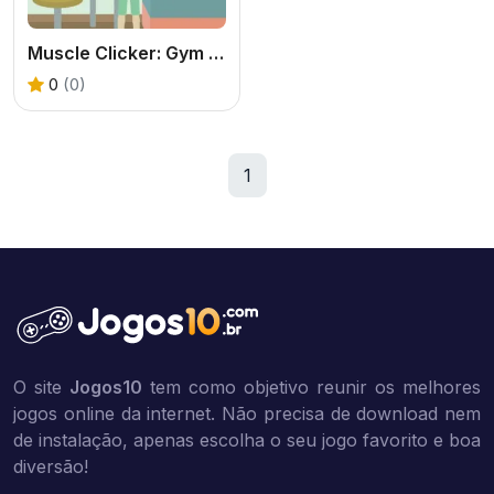
Muscle Clicker: Gym Game
0
(0)
1
O site
Jogos10
tem como objetivo reunir os melhores
jogos online da internet. Não precisa de download nem
de instalação, apenas escolha o seu jogo favorito e boa
diversão!