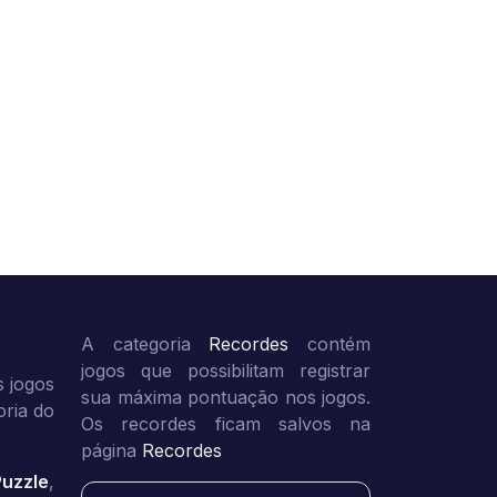
A categoria
Recordes
contém
jogos que possibilitam registrar
 jogos
sua máxima pontuação nos jogos.
oria do
Os recordes ficam salvos na
página
Recordes
Puzzle
,