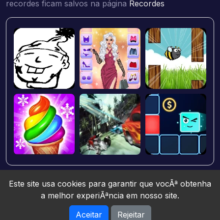
recordes ficam salvos na página
Recordes
Este site usa cookies para garantir que vocÃª obtenha
a melhor experiÃªncia em nosso site.
Aceitar
Rejeitar
Jogos10 © 2026. All rights reserved.