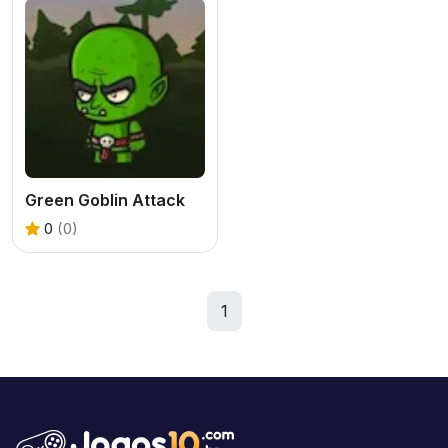
Green Goblin Attack
0
(0)
1