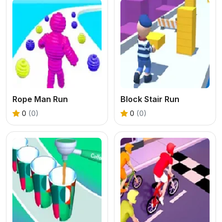
Rope Man Run
Block Stair Run
0
(0)
0
(0)