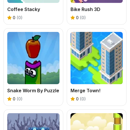
Coffee Stacky
Bike Rush 3D
0
(0)
0
(0)
Snake Worm By Puzzle
Merge Town!
0
(0)
0
(0)