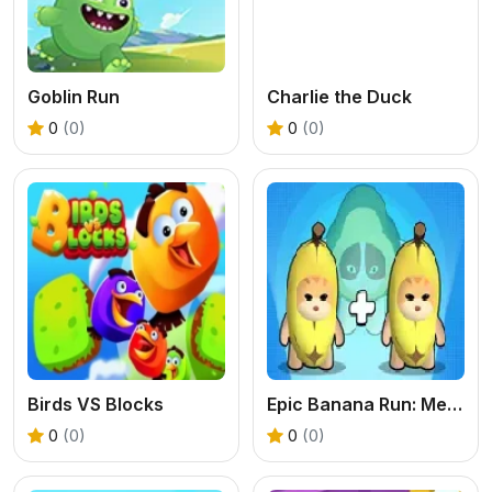
Goblin Run
Charlie the Duck
0
(0)
0
(0)
Birds VS Blocks
Epic Banana Run: Merge Master
0
(0)
0
(0)