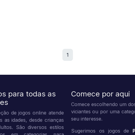
1
os para todas as
Comece por aqui
des
Comece escolhendo um dos
viciantes ou por uma categ
ção de jogos online atende
seu interesse.
s as idades, desde crianças
ultos. São diversos estilos
Sugerimos os jogos de
dos em categorias para