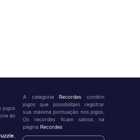
A categoria
Recordes
contém
jogos que possibilitam registrar
 jogos
sua máxima pontuação nos jogos.
oria do
Os recordes ficam salvos na
página
Recordes
Puzzle
,