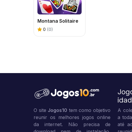
Montana Solitaire
0
(0)
Jog
ida
O site
Jogos10
tem como objetivo
A cole
reunir os melhores jogos online
a toda
da internet. Não precisa de
até ad
download nem de instalação,
reuni