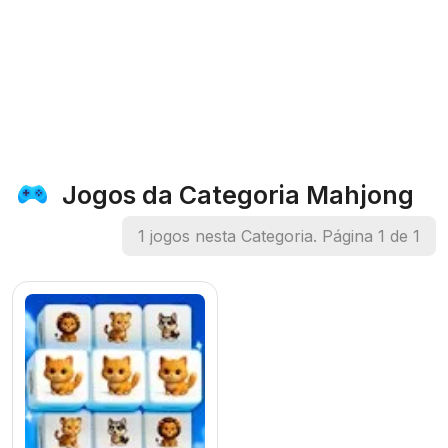
Jogos da Categoria Mahjong
1 jogos nesta Categoria. Página 1 de 1