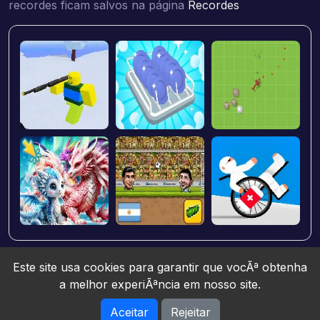
recordes ficam salvos na página
Recordes
Este site usa cookies para garantir que vocÃª obtenha
a melhor experiÃªncia em nosso site.
Aceitar
Rejeitar
Jogos10 © 2026. All rights reserved.