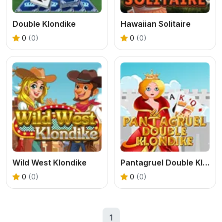
Double Klondike
Hawaiian Solitaire
0
(0)
0
(0)
Wild West Klondike
Pantagruel Double Klondike
0
(0)
0
(0)
1