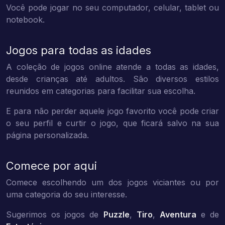
Você pode jogar no seu computador, celular, tablet ou
notebook.
Jogos para todas as idades
A coleção de jogos online atende a todas as idades,
desde crianças até adultos. São diversos estilos
reunidos em categorias para facilitar sua escolha.
E para não perder aquele jogo favorito você pode criar
o seu perfil e curtir o jogo, que ficará salvo na sua
página personalizada.
Comece por aqui
Comece escolhendo um dos jogos viciantes ou por
uma categoria do seu interesse.
Sugerimos os jogos de
Puzzle
,
Tiro
,
Aventura
e de