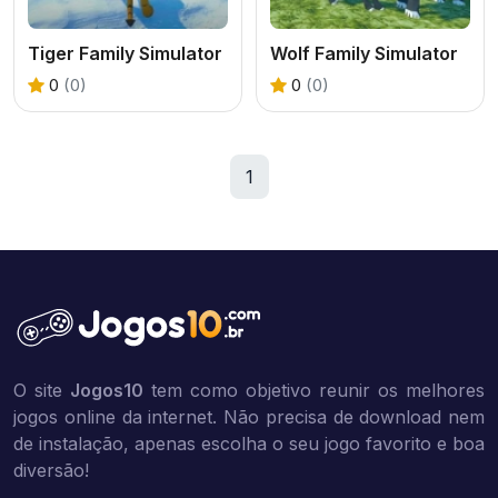
Tiger Family Simulator
Wolf Family Simulator
0
(0)
0
(0)
1
O site
Jogos10
tem como objetivo reunir os melhores
jogos online da internet. Não precisa de download nem
de instalação, apenas escolha o seu jogo favorito e boa
diversão!