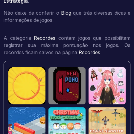
Estratégia
.
Não deixe de conferir o
Blog
que trás diversas dicas e
informações de jogos.
A categoria
Recordes
contém jogos que possibilitam
registrar sua máxima pontuação nos jogos. Os
recordes ficam salvos na página
Recordes