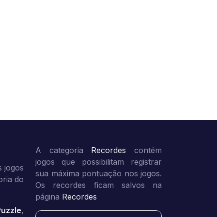
A categoria
Recordes
contém
jogos que possibilitam registrar
 jogos
sua máxima pontuação nos jogos.
oria do
Os recordes ficam salvos na
página
Recordes
Puzzle
,