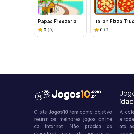
Papas Freezeria
Italian Pizza Tru
0
(0)
0
(0)
Jog
ida
O site
Jogos10
tem como objetivo
A cole
reunir os melhores jogos online
a toda
da internet. Não precisa de
até ad
download nem de instalação,
reuni