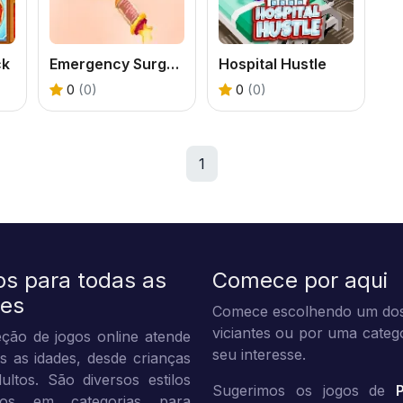
ck
Emergency Surgery
Hospital Hustle
0
(0)
0
(0)
1
os para todas as
Comece por aqui
des
Comece escolhendo um dos
viciantes ou por uma categ
ção de jogos online atende
seu interesse.
s as idades, desde crianças
ultos. São diversos estilos
Sugerimos os jogos de
dos em categorias para