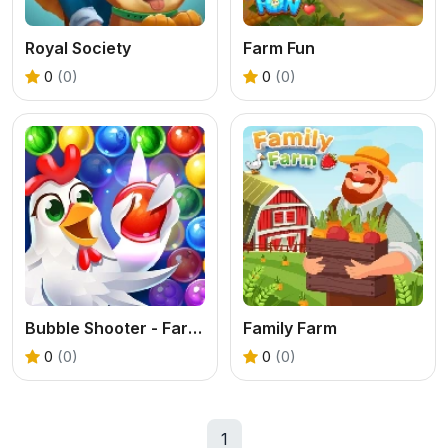
Royal Society
Farm Fun
0
(0)
0
(0)
Bubble Shooter - Farm Fruit
Family Farm
0
(0)
0
(0)
1