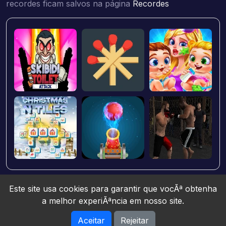
recordes ficam salvos na página
Recordes
Este site usa cookies para garantir que vocÃª obtenha
a melhor experiÃªncia em nosso site.
Aceitar
Rejeitar
Jogos10 © 2026. All rights reserved.