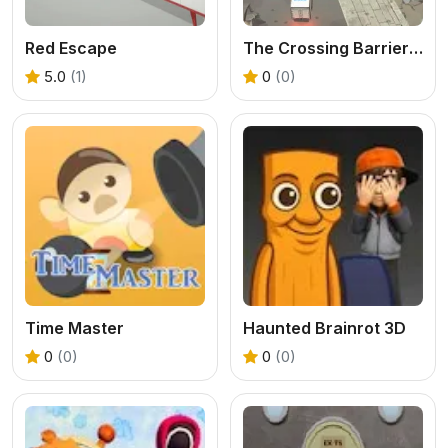
Red Escape
The Crossing Barriers: Aid Deliverance
5.0
(1)
0
(0)
Time Master
Haunted Brainrot 3D
0
(0)
0
(0)