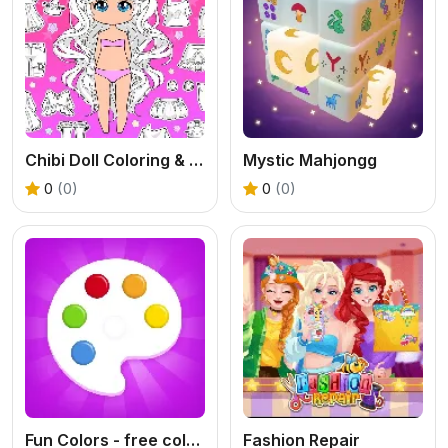
Chibi Doll Coloring & Dress Up
Mystic Mahjongg
0
(0)
0
(0)
Fun Colors - free coloring boook and drawing games for
Fashion Repair