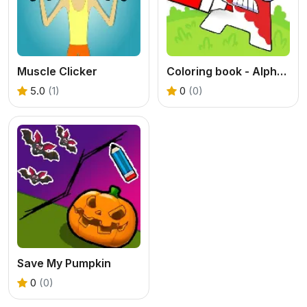
Muscle Clicker
Coloring book - Alphabet Lore
5.0
(1)
0
(0)
Save My Pumpkin
0
(0)