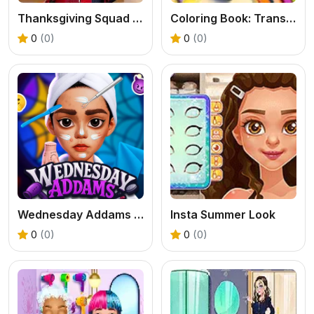
Thanksgiving Squad Style
Coloring Book: Transforming Car Robot
0
(0)
0
(0)
Wednesday Addams Beauty Salon
Insta Summer Look
0
(0)
0
(0)