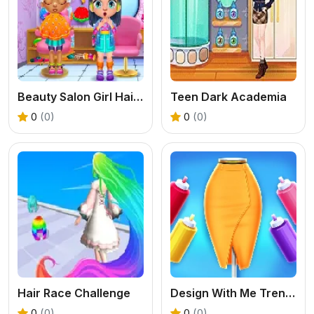
Beauty Salon Girl Hairstyles
Teen Dark Academia
0
(0)
0
(0)
Hair Race Challenge
Design With Me Trendy Pencil Skirt
0
(0)
0
(0)