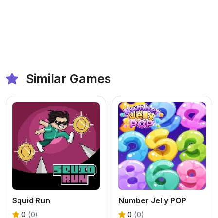
Similar Games
Squid Run
Number Jelly POP
0
(0)
0
(0)