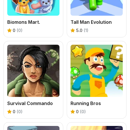
Biomons Mart.
Tall Man Evolution
0
(0)
5.0
(1)
Survival Commando
Running Bros
0
(0)
0
(0)