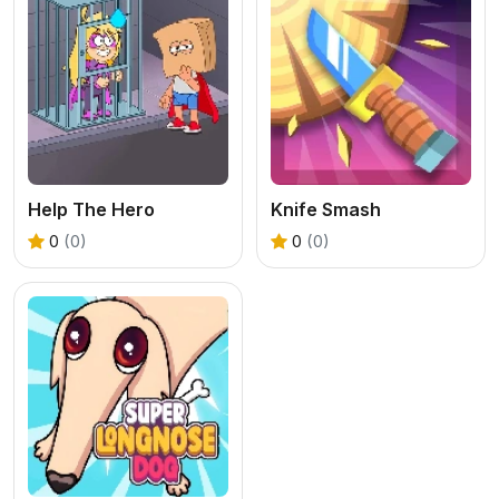
Help The Hero
Knife Smash
0
(0)
0
(0)