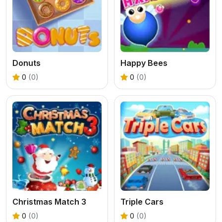
Donuts
Happy Bees
0
(0)
0
(0)
Christmas Match 3
Triple Cars
0
(0)
0
(0)