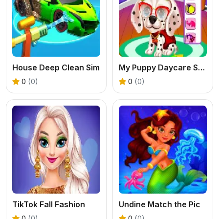
House Deep Clean Sim
My Puppy Daycare Salon
0
(0)
0
(0)
TikTok Fall Fashion
Undine Match the Pic
0
(0)
0
(0)