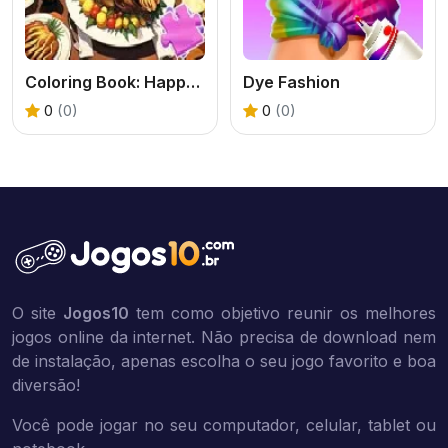
Coloring Book: Happy Thanksgiving
Dye Fashion
0
(0)
0
(0)
O site
Jogos10
tem como objetivo reunir os melhores
jogos online da internet. Não precisa de download nem
de instalação, apenas escolha o seu jogo favorito e boa
diversão!
Você pode jogar no seu computador, celular, tablet ou