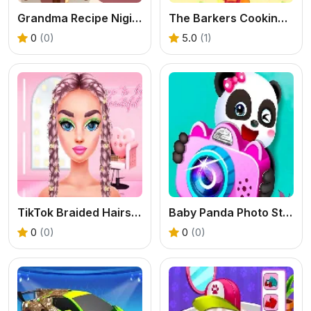
Grandma Recipe Nigiri Sushi
The Barkers Cooking Game
0
(0)
5.0
(1)
TikTok Braided Hairstyles
Baby Panda Photo Studio
0
(0)
0
(0)