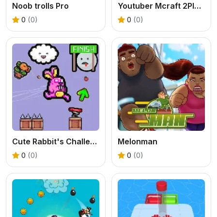
Noob trolls Pro
Youtuber Mcraft 2Player
0
(0)
0
(0)
Cute Rabbit's Challenging Adventure
Melonman
0
(0)
0
(0)