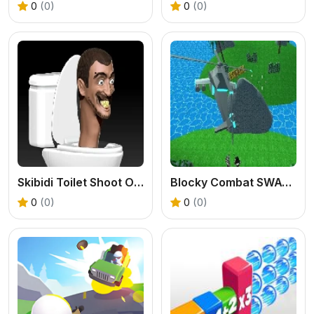
0
(0)
0
(0)
Skibidi Toilet Shoot Out
Blocky Combat SWAT Desert Storm Zombie
0
(0)
0
(0)