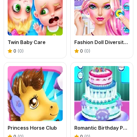
Twin Baby Care
Fashion Doll Diversity Salon
0
(0)
0
(0)
Princess Horse Club
Romantic Birthday Party
0
(0)
0
(0)