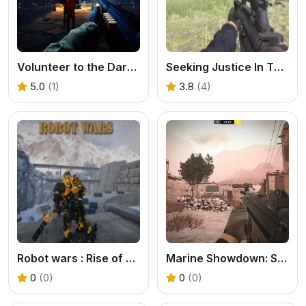
Volunteer to the Darkness
Seeking Justice In The Galaxy
5.0
(1)
3.8
(4)
Robot wars : Rise of Resistance
Marine Showdown: Standoff in Afghanistan
0
(0)
0
(0)