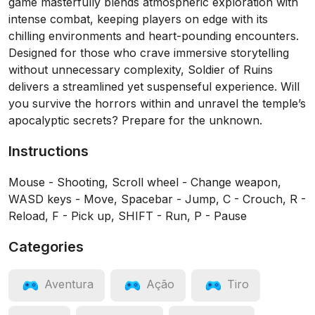
game masterfully blends atmospheric exploration with
intense combat, keeping players on edge with its
chilling environments and heart-pounding encounters.
Designed for those who crave immersive storytelling
without unnecessary complexity, Soldier of Ruins
delivers a streamlined yet suspenseful experience. Will
you survive the horrors within and unravel the temple’s
apocalyptic secrets? Prepare for the unknown.
Instructions
Mouse - Shooting, Scroll wheel - Change weapon,
WASD keys - Move, Spacebar - Jump, C - Crouch, R -
Reload, F - Pick up, SHIFT - Run, P - Pause
Categories
Aventura
Ação
Tiro