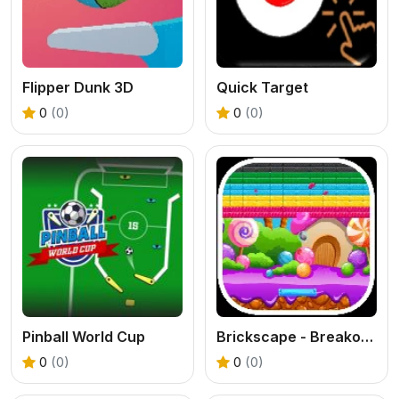
Flipper Dunk 3D
Quick Target
0
(0)
0
(0)
Pinball World Cup
Brickscape - Breakout Adventure
0
(0)
0
(0)