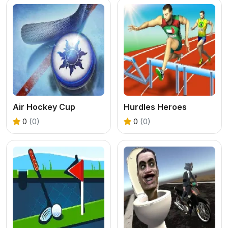
Air Hockey Cup
Hurdles Heroes
0
(0)
0
(0)