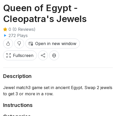
Queen of Egypt -
Cleopatra's Jewels
0 (0 Reviews)
272 Plays
Open in new window
Fullscreen
Description
Jewel match3 game set in ancient Egypt. Swap 2 jewels
to get 3 or more in a row.
Instructions