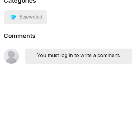
Categories
Bejeweled
Comments
You must log in to write a comment.