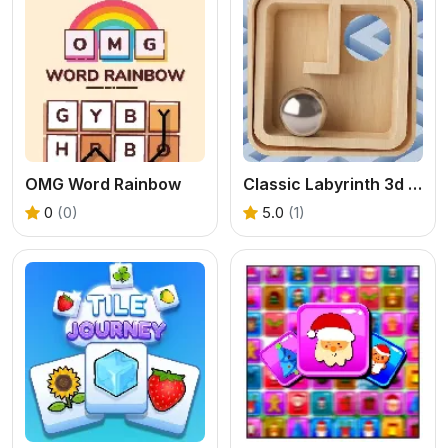
OMG Word Rainbow
Classic Labyrinth 3d Maze
0
(0)
5.0
(1)