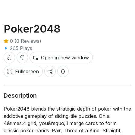
Poker2048
0 (0 Reviews)
265 Plays
Open in new window
Fullscreen
Description
Poker2048 blends the strategic depth of poker with the
addictive gameplay of sliding-tile puzzles. On a
4&times;4 grid, you&rsquo;ll merge cards to form
classic poker hands. Pair, Three of a Kind, Straight,