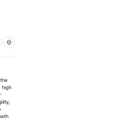
 the
 high
r
lity,
e
owth