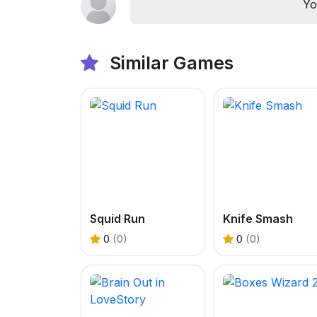
Yo
Similar Games
Squid Run
Knife Smash
0
(0)
0
(0)