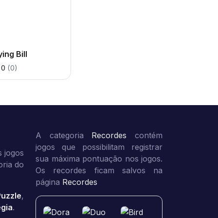
ying Bill
0
(0)
A categoria
Recordes
contém
jogos que possibilitam registrar
 jogos
sua máxima pontuação nos jogos.
oria do
Os recordes ficam salvos na
página
Recordes
Puzzle
,
égia
.