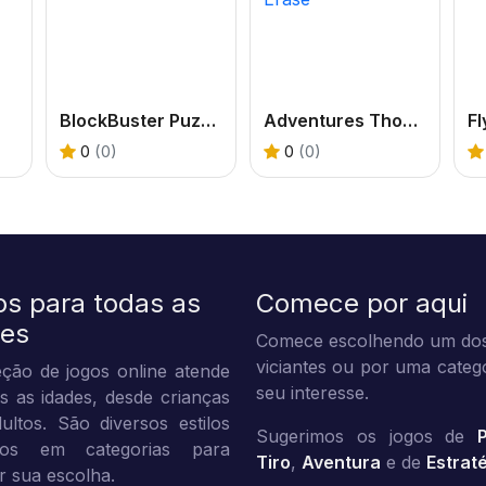
BlockBuster Puzzle
Adventures Thomas: Draw and Erase
Fl
0
(0)
0
(0)
os para todas as
Comece por aqui
des
Comece escolhendo um dos
viciantes ou por uma categ
ção de jogos online atende
seu interesse.
s as idades, desde crianças
ultos. São diversos estilos
Sugerimos os jogos de
dos em categorias para
Tiro
,
Aventura
e de
Estrat
tar sua escolha.