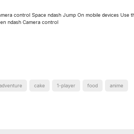
ra control Space ndash Jump On mobile devices Use t
een ndash Camera control
adventure
cake
1-player
food
anime