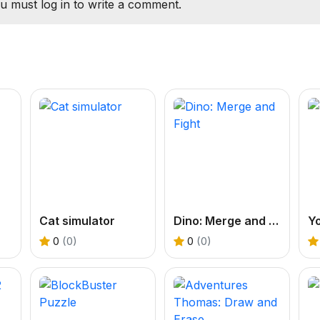
u must log in to write a comment.
Cat simulator
Dino: Merge and Fight
Yo
0
(0)
0
(0)