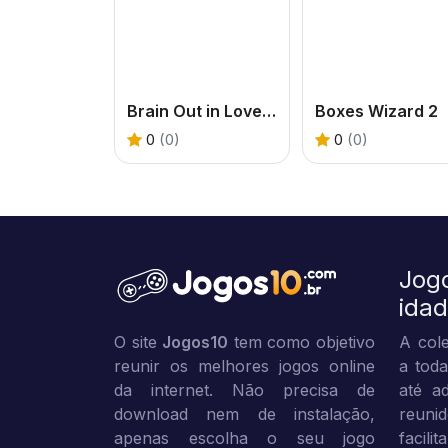
Brain Out in LoveStory
Boxes Wizard 2
0
(0)
0
(0)
Jog
ida
O site
Jogos10
tem como objetivo
A cole
reunir os melhores jogos online
a toda
da internet. Não precisa de
até ad
download nem de instalação,
reuni
apenas escolha o seu jogo
facili