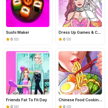
Sushi Maker
Dress Up Games & Coloring Book
0
(0)
0
(0)
Friends Fat To Fit Day
Chinese Food Cooking Game
0
(0)
0
(0)