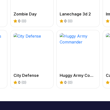
Zombie Day
Lanechage 3d 2
I
0
(0)
0
(0)
City Defense
Huggy Army Commander
C
0
(0)
0
(0)