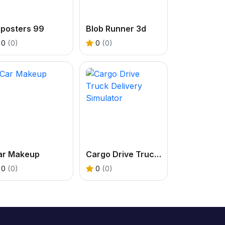
mposters 99
Blob Runner 3d
0
(0)
0
(0)
ar Makeup
Cargo Drive Truck Delivery Simulator
0
(0)
0
(0)