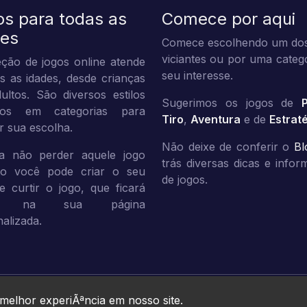
os para todas as
Comece por aqui
des
Comece escolhendo um dos
viciantes ou por uma categ
ção de jogos online atende
seu interesse.
s as idades, desde crianças
ultos. São diversos estilos
Sugerimos os jogos de
dos em categorias para
Tiro
,
Aventura
e de
Estrat
tar sua escolha.
Não deixe de conferir o
Bl
a não perder aquele jogo
trás diversas dicas e info
ito você pode criar o seu
de jogos.
 e curtir o jogo, que ficará
vo na sua página
alizada.
Jogos10 © 2026. All rights reserved.
 melhor experiÃªncia em nosso site.