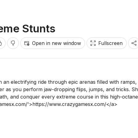
eme Stunts
Open in new window
Fullscreen
n electrifying ride through epic arenas filled with ramps,
r as you perform jaw-dropping flips, jumps, and tricks. S
path, and conquer every extreme course in this high-octane 
ygamesx.com/'>https://www.crazygamesx.com/</a>