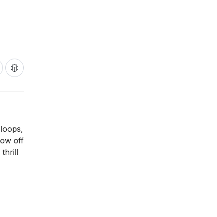
 loops,
how off
thrill