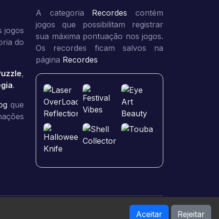
A categoria
Recordes
contém
jogos que possibilitam registrar
 jogos
sua máxima pontuação nos jogos.
oria do
Os recordes ficam salvos na
página
Recordes
Puzzle
,
égia
.
og
que
rmações
Aceitar
Rejeitar