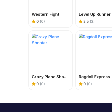
Western Fight
Level Up Runner
0
(0)
2.5
(2)
Crazy Plane Shooter
Ragdoll Express
0
(0)
0
(0)