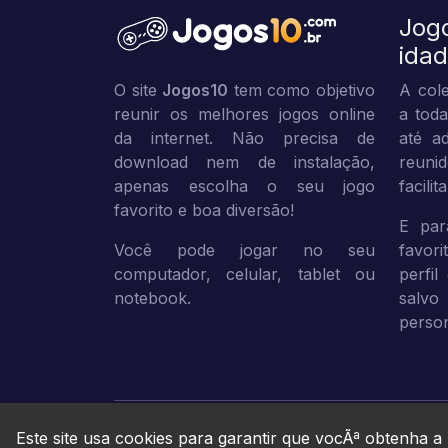
Jog
ida
O site
Jogos10
tem como objetivo
A cole
reunir os melhores jogos online
a toda
da internet. Não precisa de
até ad
download nem de instalação,
reuni
apenas escolha o seu jogo
facili
favorito e boa diversão!
E par
Você pode jogar no seu
favor
computador, celular, tablet ou
perfil
notebook.
sal
person
Este site usa cookies para garantir que vocÃª obtenha a