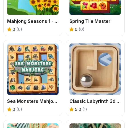
Mahjong Seasons 1 - Spring and Summer
Spring Tile Master
0
(0)
0
(0)
Sea Monsters Mahjong
Classic Labyrinth 3d Maze
0
(0)
5.0
(1)