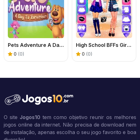
Pets Adventure A Day To Remember
High School BFFs Girls Team
0
(0)
0
(0)
O site
Jogos10
tem como objetivo reunir os melhores
jogos online da internet. Não precisa de download nem
de instalação, apenas escolha o seu jogo favorito e boa
diversão!