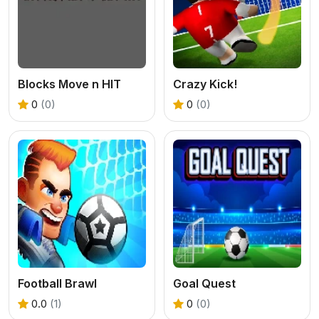
Blocks Move n HIT
Crazy Kick!
0
(0)
0
(0)
Football Brawl
Goal Quest
0.0
(1)
0
(0)