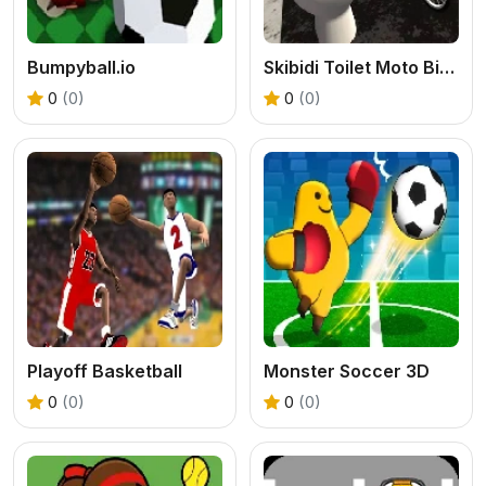
Bumpyball.io
Skibidi Toilet Moto Bike Racing 2
0
(0)
0
(0)
Playoff Basketball
Monster Soccer 3D
0
(0)
0
(0)