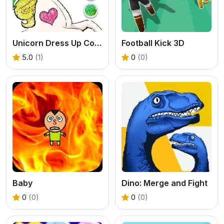
Unicorn Dress Up Coloring Book
Football Kick 3D
5.0
(1)
0
(0)
Baby
Dino: Merge and Fight
0
(0)
0
(0)