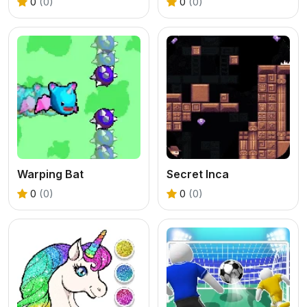
0
(0)
0
(0)
Warping Bat
Secret Inca
0
(0)
0
(0)