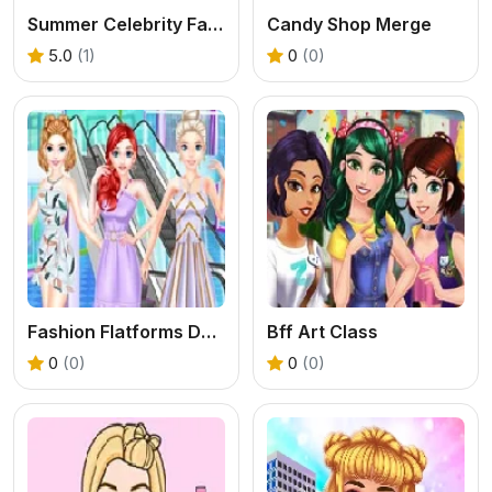
Summer Celebrity Fashion Battle
Candy Shop Merge
5.0
(1)
0
(0)
Fashion Flatforms Design
Bff Art Class
0
(0)
0
(0)