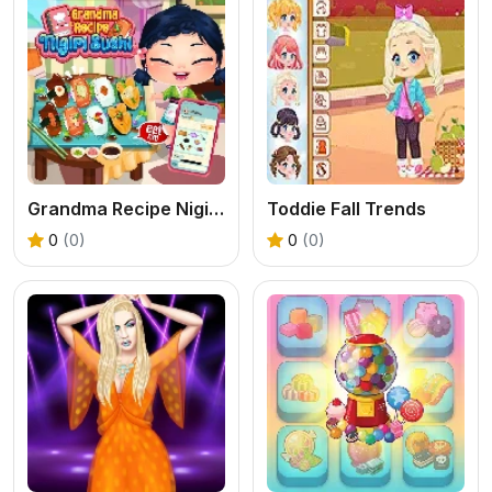
Grandma Recipe Nigiri Sushi
Toddie Fall Trends
0
(0)
0
(0)