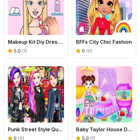
Makeup Kit Diy Dress Up 2
BFFs City Chic Fashion
5.0
(1)
0
(0)
Punk Street Style Queens 2
Baby Taylor House Decoration
0
(0)
5.0
(1)