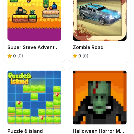
Super Steve Adventure
Zombie Road
0
(0)
0
(0)
Puzzle & island
Halloween Horror Massacre