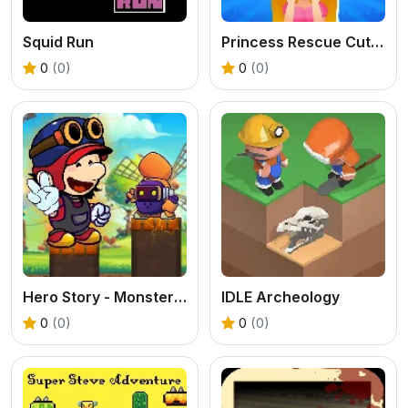
Squid Run
Princess Rescue Cut Rope
0
(0)
0
(0)
Hero Story - Monsters Crossing
IDLE Archeology
0
(0)
0
(0)