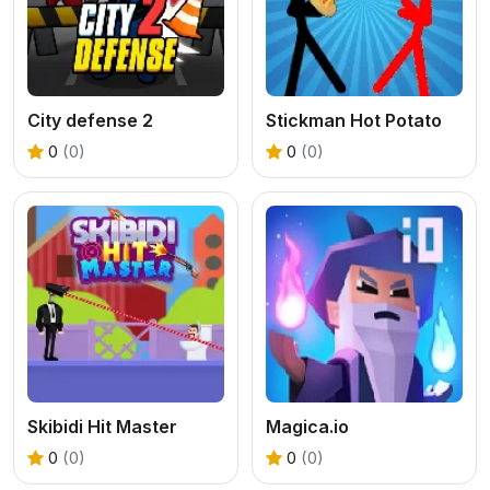
City defense 2
Stickman Hot Potato
0
(0)
0
(0)
Skibidi Hit Master
Magica.io
0
(0)
0
(0)