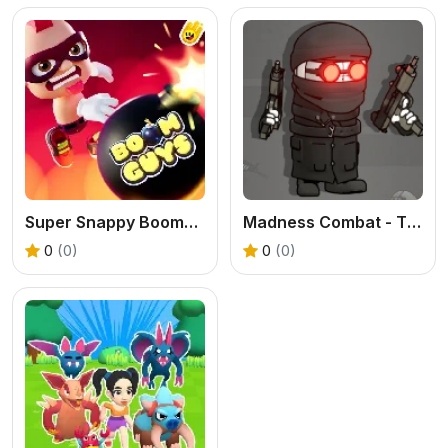
Super Snappy Boomguys
Madness Combat - The Sheriff Clones
0
(0)
0
(0)