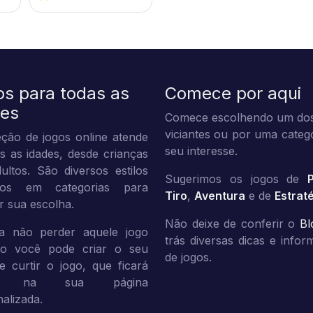
os para todas as
Comece por aqui
des
Comece escolhendo um dos
viciantes ou por uma categ
ção de jogos online atende
seu interesse.
s as idades, desde crianças
ultos. São diversos estilos
Sugerimos os jogos de
dos em categorias para
Tiro
,
Aventura
e de
Estrat
tar sua escolha.
Não deixe de conferir o
Bl
a não perder aquele jogo
trás diversas dicas e info
ito você pode criar o seu
de jogos.
 e curtir o jogo, que ficará
vo na sua página
alizada.