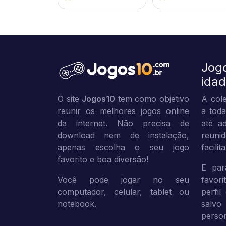
Jog
ida
O site
Jogos10
tem como objetivo
A cole
reunir os melhores jogos online
a toda
da internet. Não precisa de
até ad
download nem de instalação,
reuni
apenas escolha o seu jogo
facili
favorito e boa diversão!
E par
Você pode jogar no seu
favor
computador, celular, tablet ou
perfil
notebook.
sal
person