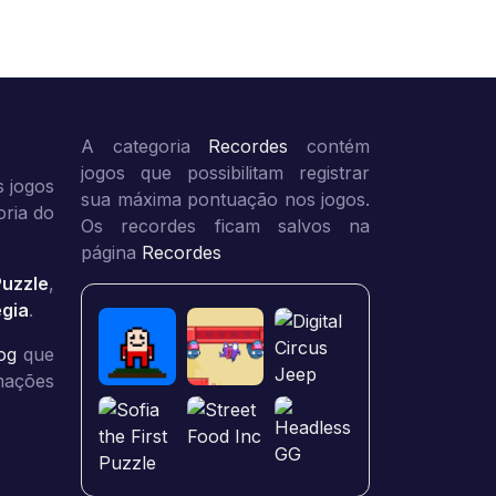
A categoria
Recordes
contém
jogos que possibilitam registrar
 jogos
sua máxima pontuação nos jogos.
oria do
Os recordes ficam salvos na
página
Recordes
Puzzle
,
égia
.
og
que
rmações