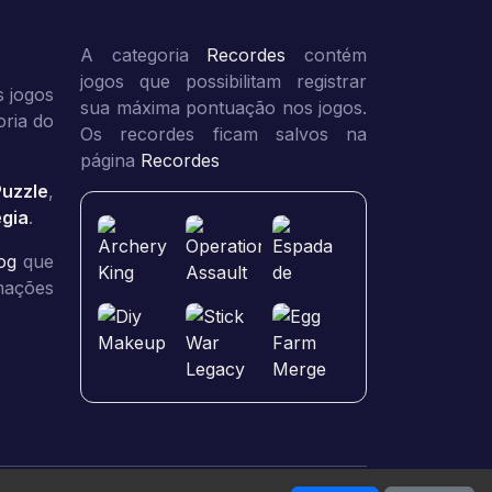
A categoria
Recordes
contém
jogos que possibilitam registrar
 jogos
sua máxima pontuação nos jogos.
oria do
Os recordes ficam salvos na
página
Recordes
Puzzle
,
égia
.
og
que
rmações