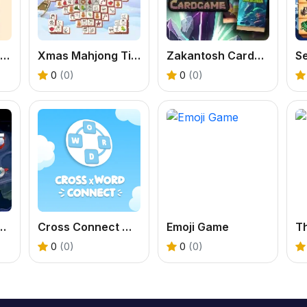
OMG Word Rainbow
Xmas Mahjong Tiles 2023
Zakantosh Cardgame Lite
0
(0)
0
(0)
ckets Division
Cross Connect Word
Emoji Game
Th
0
(0)
0
(0)