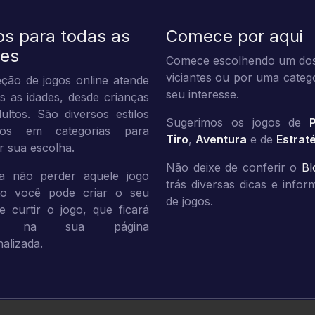
os para todas as
Comece por aqui
des
Comece escolhendo um dos
viciantes ou por uma categ
ção de jogos online atende
seu interesse.
s as idades, desde crianças
ultos. São diversos estilos
Sugerimos os jogos de
dos em categorias para
Tiro
,
Aventura
e de
Estrat
tar sua escolha.
Não deixe de conferir o
Bl
a não perder aquele jogo
trás diversas dicas e info
ito você pode criar o seu
de jogos.
 e curtir o jogo, que ficará
vo na sua página
alizada.