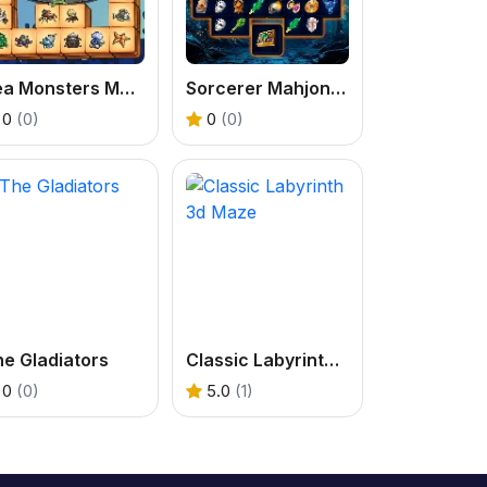
Sea Monsters Mahjong
Sorcerer Mahjong Marvels
0
(0)
0
(0)
e Gladiators
Classic Labyrinth 3d Maze
0
(0)
5.0
(1)