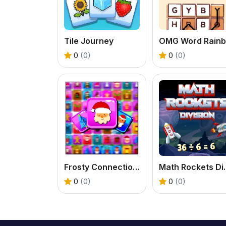
Tile Journey
0
(0)
0
(0)
Frosty Connection Quest
Math Ro
0
(0)
0
(0)