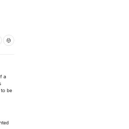
f a
s
 to be
hted