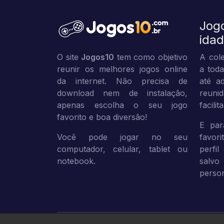
Jog
ida
O site
Jogos10
tem como objetivo
A cole
reunir os melhores jogos online
a toda
da internet. Não precisa de
até ad
download nem de instalação,
reuni
apenas escolha o seu jogo
facili
favorito e boa diversão!
E par
Você pode jogar no seu
favor
computador, celular, tablet ou
perfil
notebook.
sal
person