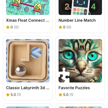
Xmas Float Connect 2023
Number Line Match
0
(0)
0
(0)
Classic Labyrinth 3d Maze
Favorite Puzzles
5.0
(1)
5.0
(1)