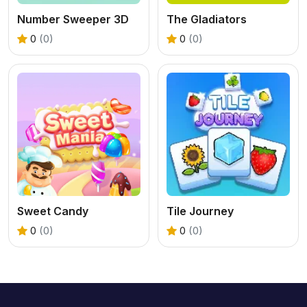
Number Sweeper 3D
The Gladiators
0
(0)
0
(0)
Sweet Candy
Tile Journey
0
(0)
0
(0)