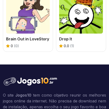
Brain Out in LoveStory
Drop It
0
(0)
0.0
(1)
O site
Jogos10
tem como objetivo reunir os melhores
jogos online da internet. Não precisa de download nem
de instalação, apenas escolha o seu jogo favorito e boa