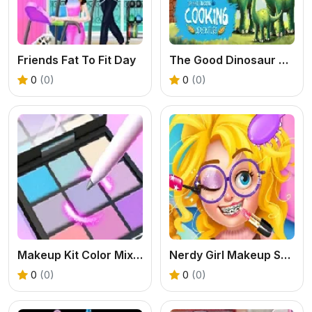
Friends Fat To Fit Day
The Good Dinosaur Cooking Adventure
0
(0)
0
(0)
Makeup Kit Color Mixing
Nerdy Girl Makeup Salon
0
(0)
0
(0)