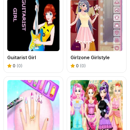
Guitarist Girl
Girlzone Girlstyle
0
(0)
0
(0)