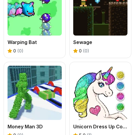
Warping Bat
Sewage
0
(0)
0
(0)
Money Man 3D
Unicorn Dress Up Coloring Book