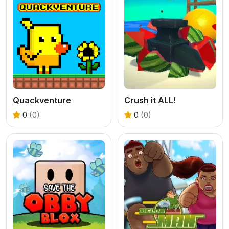
Quackventure
Crush it ALL!
0
(0)
0
(0)