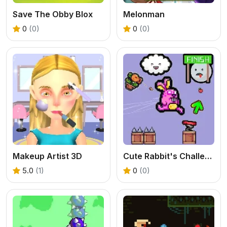
Save The Obby Blox
Melonman
0
(0)
0
(0)
Makeup Artist 3D
Cute Rabbit's Challenging Adventure
5.0
(1)
0
(0)