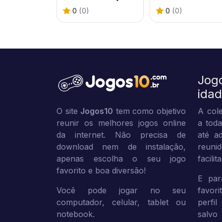
0
(0)
0
(0)
Jog
ida
O site
Jogos10
tem como objetivo
A cole
reunir os melhores jogos online
a toda
da internet. Não precisa de
até ad
download nem de instalação,
reuni
apenas escolha o seu jogo
facili
favorito e boa diversão!
E par
Você pode jogar no seu
favor
computador, celular, tablet ou
perfil
notebook.
sal