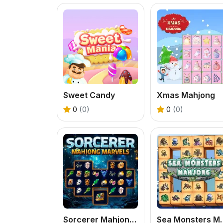
Sweet Candy
Xmas Mahjong
0
(0)
0
(0)
Sorcerer Mahjong Marvels
Sea Mons