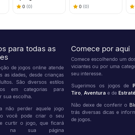
0
(0)
0
(0)
os para todas as
Comece por aqui
des
Comece escolhendo um dos
viciantes ou por uma categ
ção de jogos online atende
seu interesse.
s as idades, desde crianças
ultos. São diversos estilos
Sugerimos os jogos de
dos em categorias para
Tiro
,
Aventura
e de
Estrat
tar sua escolha.
Não deixe de conferir o
Bl
a não perder aquele jogo
trás diversas dicas e info
ito você pode criar o seu
de jogos.
 e curtir o jogo, que ficará
vo na sua página