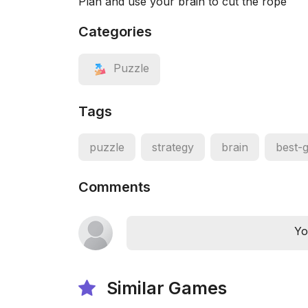
Plan and use your brain to cut the rope
Categories
Puzzle
Tags
puzzle
strategy
brain
best-
Comments
Yo
Similar Games