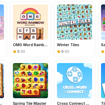
OMG Word Rainbow
Winter Tiles
0
(0)
0
(0)
ters Mahjong
Spring Tile Master
Cross Connect Word
Ti