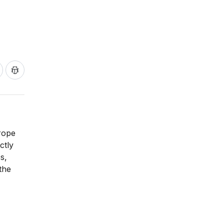
rope
ctly
s,
the