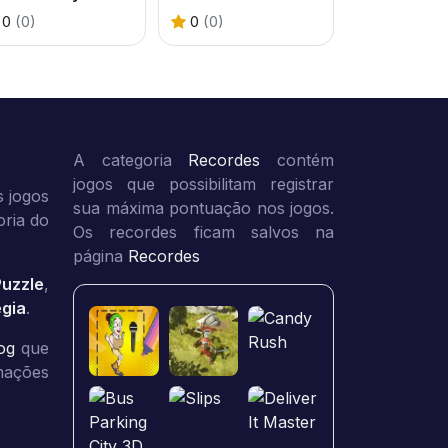
0
(0)
0
(0)
A categoria
Recordes
contém
jogos que possibilitam registrar
 jogos
sua máxima pontuação nos jogos.
oria do
Os recordes ficam salvos na
página
Recordes
Puzzle
,
égia
.
og
que
rmações