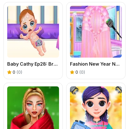
Baby Cathy Ep28: Brother Born
Fashion New Year New Hairstyles
0
(0)
0
(0)