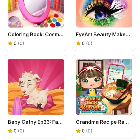
Coloring Book: Cosmetics
EyeArt Beauty Makeup Artist
0
(0)
0
(0)
Baby Cathy Ep33: Farming Life
Grandma Recipe Ramen
0
(0)
0
(0)