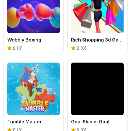
Wobbly Boxing
Rich Shopping 3d Game
0
(0)
0
(0)
Tumble Master
Goal Skibidi Goal
0
(0)
0
(0)