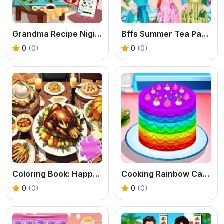
Grandma Recipe Nigiri Sushi
Bffs Summer Tea Party 2
0
(0)
0
(0)
Coloring Book: Happy Thanksgiving
Cooking Rainbow Cake
0
(0)
0
(0)