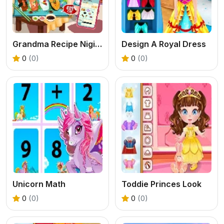
Grandma Recipe Nigiri Sushi
Design A Royal Dress
0
(0)
0
(0)
Unicorn Math
Toddie Princes Look
0
(0)
0
(0)