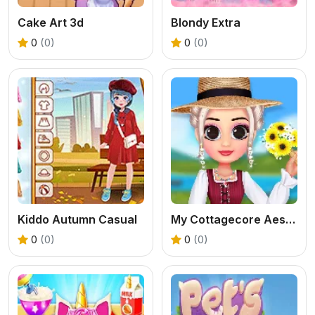
Cake Art 3d
Blondy Extra
0
(0)
0
(0)
Kiddo Autumn Casual
My Cottagecore Aesthetic Look
0
(0)
0
(0)