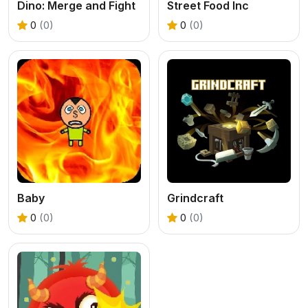
Dino: Merge and Fight
Street Food Inc
0
(0)
0
(0)
Baby
Grindcraft
0
(0)
0
(0)