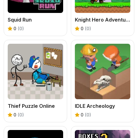
Squid Run
Knight Hero Adventure idle RPG
0
(0)
0
(0)
Thief Puzzle Online
IDLE Archeology
0
(0)
0
(0)